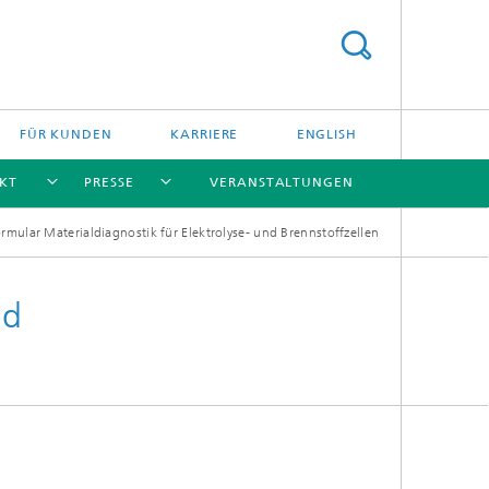
FÜR KUNDEN
KARRIERE
ENGLISH
KT
PRESSE
VERANSTALTUNGEN
rmular Materialdiagnostik für Elektrolyse- und Brennstoffzellen
[X]
[X]
[X]
[X]
nd
Leistungsangebote
Aktuelle Forschung