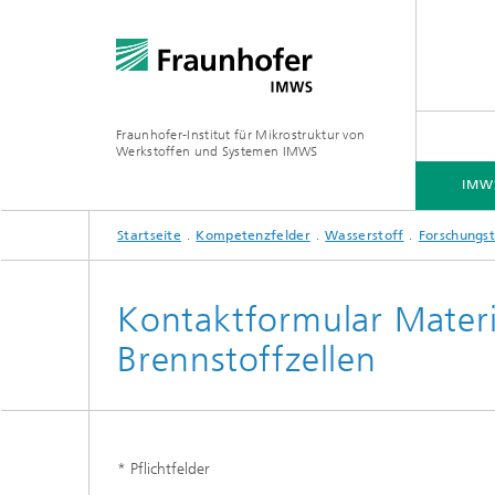
Fraunhofer-Institut für Mikrostruktur von
Werkstoffen und Systemen IMWS
IMWS
Startseite
Kompetenzfelder
Wasserstoff
Forschungs
IMWS - DAS INSTITUT
KOMPETENZFELDER
KONTAKT
PRESSE
Kontaktformular Materia
Brennstoffzellen
Forschungsschwerpunkte
* Pflichtfelder
Forsch