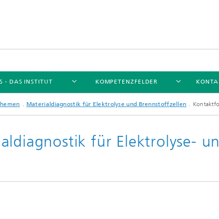
 - DAS INSTITUT
KOMPETENZFELDER
KONTA
themen
Materialdiagnostik für Elektrolyse und Brennstoffzellen
Kontaktfo
ldiagnostik für Elektrolyse- u
Unser Netzwerk
Forschungsthemen
ungsthemen