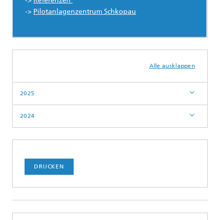
->
Referenzen
->
Pilotanlagenzentrum Schkopau
...
Alle ausklappen
2025
2024
DRUCKEN