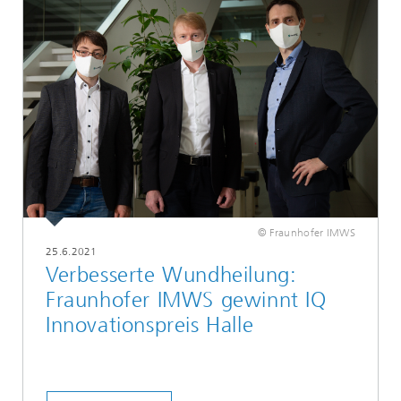
© Fraunhofer IMWS
25.6.2021
Verbesserte Wundheilung:
Fraunhofer IMWS gewinnt IQ
Innovationspreis Halle