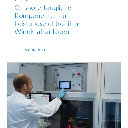
25.8.2021
Offshore-taugliche
Komponenten für
Leistungselektronik in
Windkraftanlagen
MEHR INFO