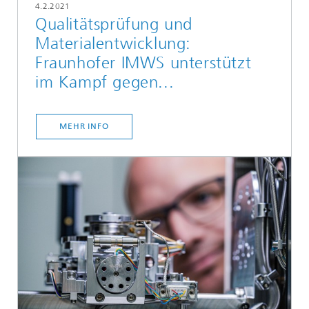
4.2.2021
Qualitätsprüfung und
Materialentwicklung:
Fraunhofer IMWS unterstützt
im Kampf gegen...
MEHR INFO