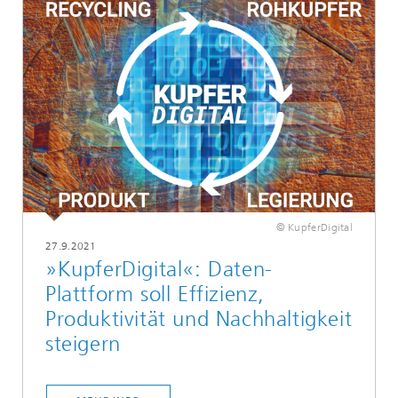
© KupferDigital
27.9.2021
»KupferDigital«: Daten-
Plattform soll Effizienz,
Produktivität und Nachhaltigkeit
steigern