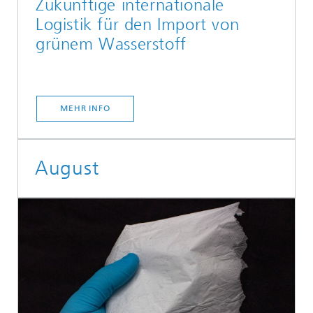
Zukünftige internationale
Logistik für den Import von
grünem Wasserstoff
MEHR INFO
August