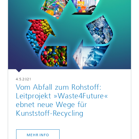
4.5.2021
Vom Abfall zum Rohstoff:
Leitprojekt »Waste4Future«
ebnet neue Wege für
Kunststoff-Recycling
MEHR INFO