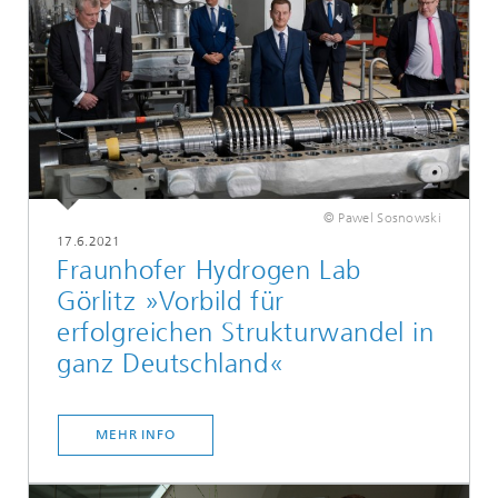
© Pawel Sosnowski
17.6.2021
Fraunhofer Hydrogen Lab
Görlitz »Vorbild für
erfolgreichen Strukturwandel in
ganz Deutschland«
MEHR INFO