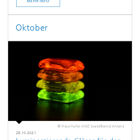
MEHR INFO
Oktober
© Fraunhofer AWZ Soest/Bernd Ahrens
28.10.2021