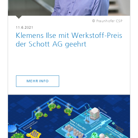
© Fraunhofer CSP
11.6.2021
Klemens Ilse mit Werkstoff-Preis
der Schott AG geehrt
MEHR INFO