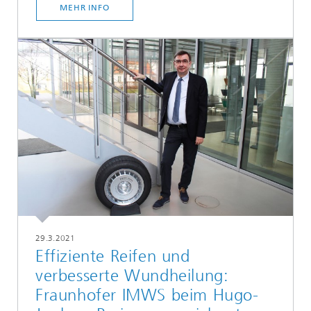
MEHR INFO
29.3.2021
Effiziente Reifen und
verbesserte Wundheilung:
Fraunhofer IMWS beim Hugo-