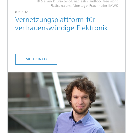
© Slejven Djurakovic-Unsplash / Padlock free icon:
Flaticon.com, Montage: Fraunhofer IMWS
8.6.2021
Vernetzungsplattform für
vertrauenswürdige Elektronik
MEHR INFO