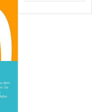
aus dem
n Sie
.
dabei
..