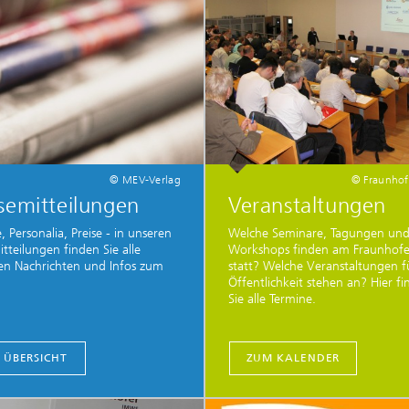
© MEV-Verlag
© Fraunho
semitteilungen
Veranstaltungen
, Personalia, Preise - in unseren
Welche Seminare, Tagungen un
itteilungen finden Sie alle
Workshops finden am Fraunhof
en Nachrichten und Infos zum
statt? Welche Veranstaltungen f
Öffentlichkeit stehen an? Hier f
Sie alle Termine.
 ÜBERSICHT
ZUM KALENDER