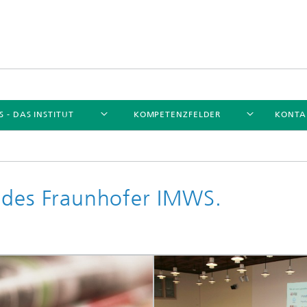
 - DAS INSTITUT
KOMPETENZFELDER
KONTA
 des Fraunhofer IMWS.
Unser Netzwerk
Forschungsthemen
ungsthemen