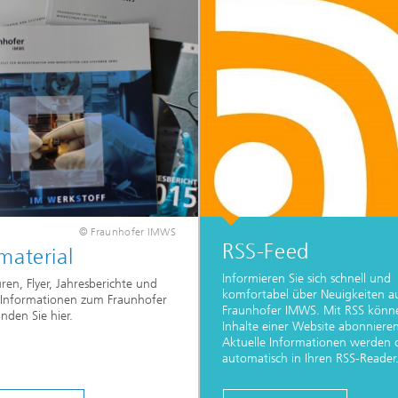
© Fraunhofer IMWS
RSS-Feed
material
Informieren Sie sich schnell und
ren, Flyer, Jahresberichte und
komfortabel über Neuigkeiten 
 Informationen zum Fraunhofer
Fraunhofer IMWS. Mit RSS könne
nden Sie hier.
Inhalte einer Website abonnieren
Aktuelle Informationen werden 
automatisch in Ihren RSS-Reader.