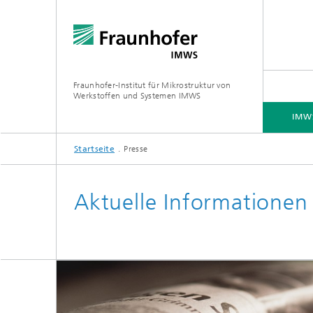
Fraunhofer-Institut für Mikrostruktur von
Werkstoffen und Systemen IMWS
IMWS
Startseite
Presse
IMWS - DAS INSTITUT
KOMPETENZFELDER
KONTAKT
PRESSE
Aktuelle Informationen
Forschungsschwerpunkte
Forsch