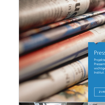
Pres
Projekte
Pressem
wichtig
Institut.
ZUR