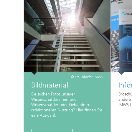
© Fraunhofer IMWS
Bildmaterial
Info
Sie suchen Fotos unserer
Broschü
Wissenschaftlerinnen und
andere
Wissenschaftler oder Gebäude zur
IMWS fi
redaktionellen Nutzung? Hier finden Sie
eine Auswahl.