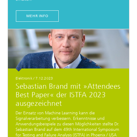
MEHR INFO
Elektronik
/
7.12.2023
Sebastian Brand mit »Attendees
Best Paper« der ISTFA 2023
ausgezeichnet
Der Einsatz von Machine Learning kann die
Signalverarbeitung verbessern. Erkenntnisse und
Anwendungsbeispiele zu diesen Möglichkeiten stellte Dr.
Sebastian Brand auf dem 49th International Symposium
for Testing and Failure Analysis (ISTFA) in Phoenix / USA