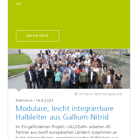
vor.
MEHR INFO
© Infineon Technologies AG
Elektronik
/
16.6.2023
Modulare, leicht integrierbare
Halbleiter aus Gallium-Nitrid
Im EU-geförderten Projekt »ALL2GaN« arbeiten 45
Partner aus zwölf europäischen Ländern zusammen an
leicht integrierbaren, energiesparenden Halbleitern aus