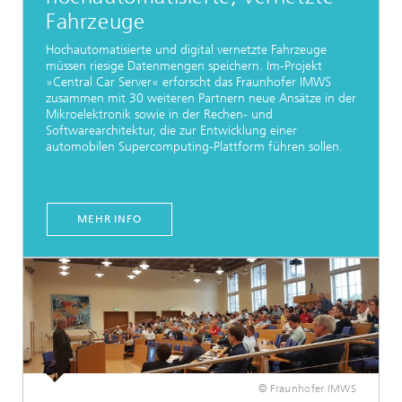
Fahrzeuge
Hochautomatisierte und digital vernetzte Fahrzeuge
müssen riesige Datenmengen speichern. Im-Projekt
»Central Car Server« erforscht das Fraunhofer IMWS
zusammen mit 30 weiteren Partnern neue Ansätze in der
Mikroelektronik sowie in der Rechen- und
Softwarearchitektur, die zur Entwicklung einer
automobilen Supercomputing-Plattform führen sollen.
MEHR INFO
© Fraunhofer IMWS