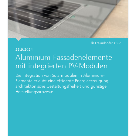
© Fraunhofer CSP
23.9.2024
Aluminium-Fassadenelemente
mit integrierten PV-Modulen
Die Integration von Solarmodulen in Aluminium-
Elemente erlaubt eine effiziente Energieerzeugung,
architektonische Gestaltungsfreiheit und günstige
Herstellungsprozesse.