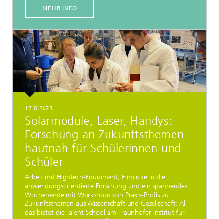
MEHR INFO
17.8.2023
Solarmodule, Laser, Handys:
Forschung an Zukunftsthemen
hautnah für Schülerinnen und
Schüler
Arbeit mit Hightech-Equipment, Einblicke in die
anwendungsorientierte Forschung und ein spannendes
Wochenende mit Workshops von Praxis-Profis zu
Zukunftsthemen aus Wissenschaft und Gesellschaft: All
das bietet die Talent School am Fraunhofer-Institut für