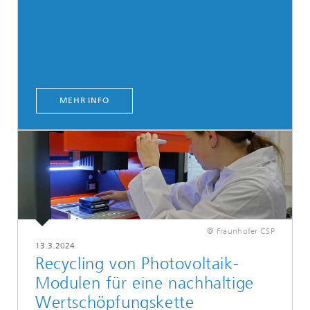
MEHR INFO
© Fraunhofer CSP
13.3.2024
Recycling von Photovoltaik-
Modulen für eine nachhaltige
Wertschöpfungskette