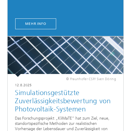
MEHR INFO
© Fraunhofer CSP/ Sven Döring
12.8.2025
Simulationsgestützte
Zuverlässigkeitsbewertung von
Photovoltaik-Systemen
Das Forschungsprojekt „KliMaTE“ hat zum Ziel, neue,
standortspezifische Methoden zur realistischen
Vorhersage der Lebensdauer und Zuverlässigkeit von