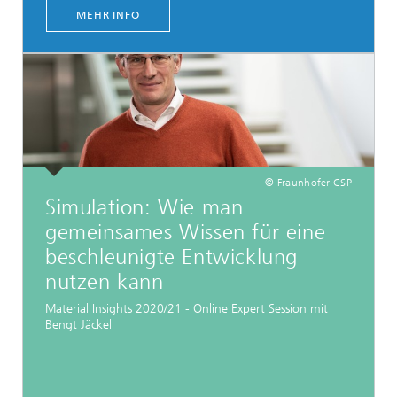
MEHR INFO
© Fraunhofer CSP
Simulation: Wie man
gemeinsames Wissen für eine
beschleunigte Entwicklung
nutzen kann
Material Insights 2020/21 - Online Expert Session mit
Bengt Jäckel