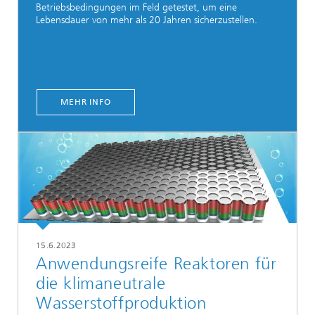
Betriebsbedingungen im Feld getestet, um eine
Lebensdauer von mehr als 20 Jahren sicherzustellen.
MEHR INFO
15.6.2023
Anwendungsreife Reaktoren für
die klimaneutrale
Wasserstoffproduktion