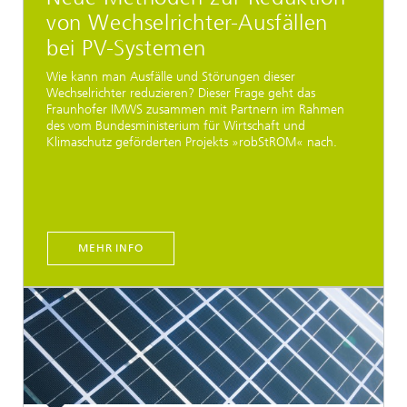
von Wechselrichter-Ausfällen
bei PV-Systemen
Wie kann man Ausfälle und Störungen dieser
Wechselrichter reduzieren? Dieser Frage geht das
Fraunhofer IMWS zusammen mit Partnern im Rahmen
des vom Bundesministerium für Wirtschaft und
Klimaschutz geförderten Projekts »robStROM« nach.
MEHR INFO