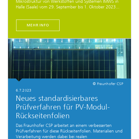
Mikrostruktur von Werkstoffen und Systemen IMWS in
Halle (Saale) vom 29. September bis 1. Oktober 2023...
MEHR INFO
© Fraunhofer CSP
6.7.2023
Neues standardisierbares
Prüfverfahren für PV-Modul-
Rückseitenfolien
Das Fraunhofer CSP arbeitet an einem verbesserten
Prüfverfahren für diese Rückseitenfolien. Materialien und
Verarbeitung werden dabei bei realen