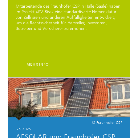
Mitarbeitende des Fraunhofer CSP in Halle (Saale) haben
im Projekt »PV-Riss« eine standardisierte Nomenklatur
von Zellrissen und anderen Auffälligkeiten entwickelt,
um die Rechtssicherheit für Hersteller, Investoren,
Betreiber und Versicherer zu erhöhen.
MEHR INFO
© Fraunhofer CSP
5.5.2025
AESOLAR und Fraunhofer CSP