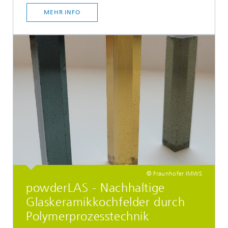
MEHR INFO
© Fraunhofer IMWS
powderLAS - Nachhaltige
Glaskeramikkochfelder durch
Polymerprozesstechnik