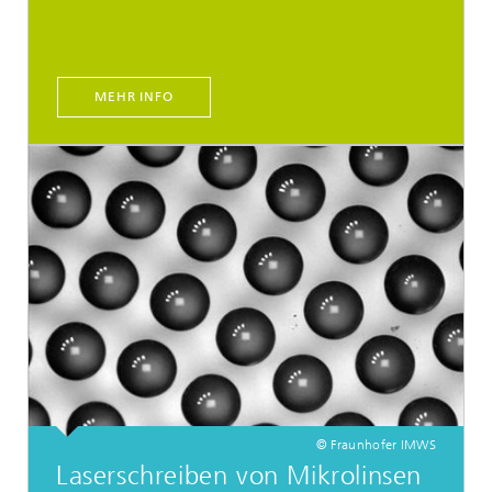
MEHR INFO
© Fraunhofer IMWS
Laserschreiben von Mikrolinsen