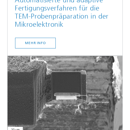
Automatisierte und adaptive
Fertigungsverfahren für die
TEM-Probenpräparation in der
Mikroelektronik
MEHR INFO