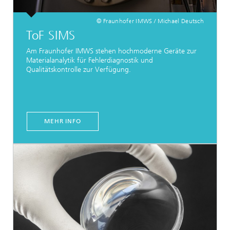
© Fraunhofer IMWS / Michael Deutsch
ToF SIMS
Am Fraunhofer IMWS stehen hochmoderne Geräte zur
Materialanalytik für Fehlerdiagnostik und
Qualitätskontrolle zur Verfügung.
MEHR INFO