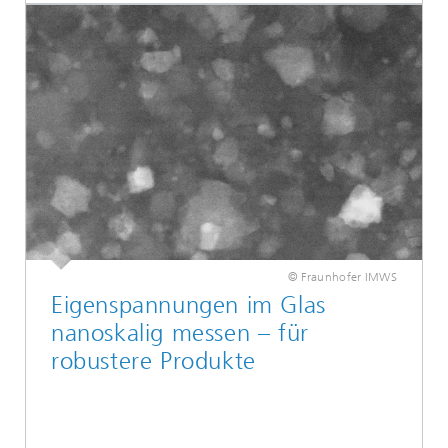
© Fraunhofer IMWS
Eigenspannungen im Glas
nanoskalig messen – für
robustere Produkte