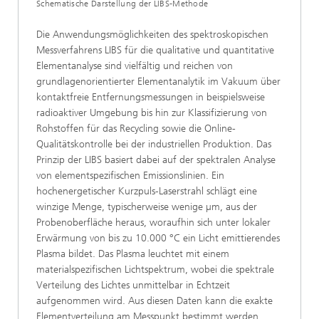
Schematische Darstellung der LIBS-Methode
Die Anwendungsmöglichkeiten des spektroskopischen
Messverfahrens LIBS für die qualitative und quantitative
Elementanalyse sind vielfältig und reichen von
grundlagenorientierter Elementanalytik im Vakuum über
kontaktfreie Entfernungsmessungen in beispielsweise
radioaktiver Umgebung bis hin zur Klassifizierung von
Rohstoffen für das Recycling sowie die Online-
Qualitätskontrolle bei der industriellen Produktion. Das
Prinzip der LIBS basiert dabei auf der spektralen Analyse
von elementspezifischen Emissionslinien. Ein
hochenergetischer Kurzpuls-Laserstrahl schlägt eine
winzige Menge, typischerweise wenige µm, aus der
Probenoberfläche heraus, woraufhin sich unter lokaler
Erwärmung von bis zu 10.000 °C ein Licht emittierendes
Plasma bildet. Das Plasma leuchtet mit einem
materialspezifischen Lichtspektrum, wobei die spektrale
Verteilung des Lichtes unmittelbar in Echtzeit
aufgenommen wird. Aus diesen Daten kann die exakte
Elementverteilung am Messpunkt bestimmt werden.