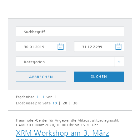
Automotive
SUCHEN
ABBRECHEN
Energie
Kunststoffe
Ergebnisse
1 - 1
von 1
Leichtbau
Ergebnisse pro Seite
10
20
30
Leuchtstoffe
Optik
Fraunhofer-Center für Angewandte Mikrostrukturdiagnostik
CAM
/
03. März 2020, 10.00 Uhr bis 15.30 Uhr
Photovoltaik
XRM Workshop am 3. März
Preis