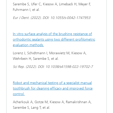
Sarembe S, Ufer C, Kiesow A, Limeback H, Meyer F,
Fuhrmann I, et al.
Eur J Dent. (2022). DOI: 10.1055/s-0042-1747953
In vitro surface analysis of the brushing resistance of
orthodontic sealants using two different profilometric
evaluation methods.
Lorenz J, Schidtmann I, Morawietz M, Kiesow A,
Wehrbein H, Sarembe S, et al.
Sci Rep. (2022). DOI: 10.1038/s41598-022-19702-7
Robot and mechanical testing of a specialist manual
toothbrush for cleaning efficacy and improved force
control.
Acherkouk A, Gotze M, Kiesow A, Ramakrishnan A,
Sarembe S, Lang T, et al.