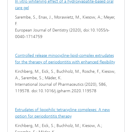
In vitro whitening effect of a hydroxyapatite-based oral
care gel
Sarembe, S., Enax, J., Morawietz, M., Kiesow, A.; Meyer,
F.
European Journal of Dentistry (2020), doi:10.1055/s-
0040-1714759
Controlled release minocycline-lipid-complex extrudates
for the therapy of periodontitis with enhanced flexibility
Kirchberg, M., Eick, S., Buchholz, M., Rosche, F., Kiesow,
A., Sarembe, S.; Mäder, K.
International Journal of Pharmaceutics (2020), 586,
119578. doi:10.1016/j.ijpharm.2020.119578
Extrudates of lipophilic tetracycline complexes: A new
option for periodontitis therapy
Kirchberg, M.; Eick, S.; Buchholz, M.; Kiesow, A.;