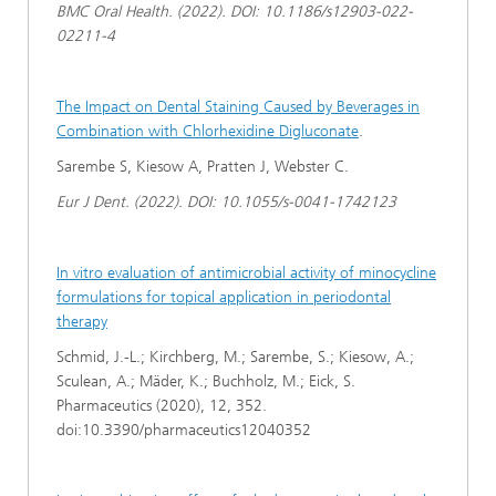
BMC Oral Health. (2022). DOI: 10.1186/s12903-022-
02211-4
The Impact on Dental Staining Caused by Beverages in
Combination with Chlorhexidine Digluconate
.
Sarembe S, Kiesow A, Pratten J, Webster C.
Eur J Dent. (2022). DOI: 10.1055/s-0041-1742123
In vitro evaluation of antimicrobial activity of minocycline
formulations for topical application in periodontal
therapy
Schmid, J.-L.; Kirchberg, M.; Sarembe, S.; Kiesow, A.;
Sculean, A.; Mäder, K.; Buchholz, M.; Eick, S.
Pharmaceutics (2020), 12, 352.
doi:10.3390/pharmaceutics12040352