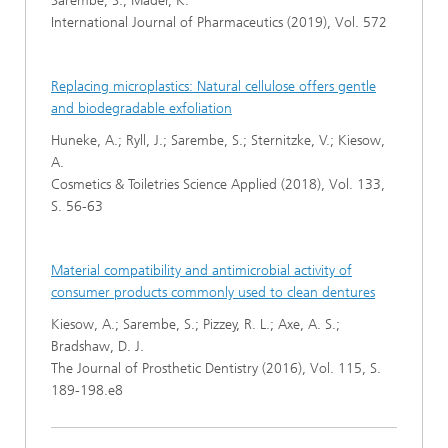
Sarembe, S.; Mäder, K.
International Journal of Pharmaceutics (2019), Vol. 572
Replacing microplastics: Natural cellulose offers gentle
and biodegradable exfoliation
Huneke, A.; Ryll, J.; Sarembe, S.; Sternitzke, V.; Kiesow,
A.
Cosmetics & Toiletries Science Applied (2018), Vol. 133,
S. 56-63
Material compatibility and antimicrobial activity of
consumer products commonly used to clean dentures
Kiesow, A.; Sarembe, S.; Pizzey, R. L.; Axe, A. S.;
Bradshaw, D. J.
The Journal of Prosthetic Dentistry (2016), Vol. 115, S.
189-198.e8