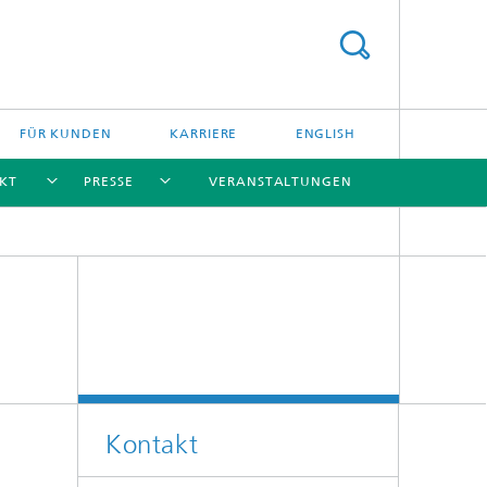
FÜR KUNDEN
KARRIERE
ENGLISH
KT
PRESSE
VERANSTALTUNGEN
[X]
[X]
[X]
[X]
Leistungsangebote
Aktuelle Forschung
Kontakt