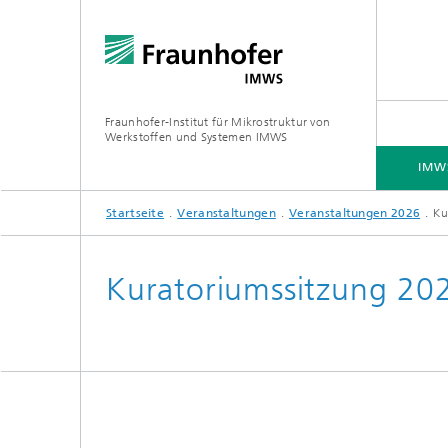
Fraunhofer-Institut für Mikrostruktur von
Werkstoffen und Systemen IMWS
IMWS
Startseite
Veranstaltungen
Veranstaltungen 2026
Ku
IMWS - DAS INSTITUT
KOMPETENZFELDER
KONTAKT
PRESSE
Kuratoriumssitzung 20
Forschungsschwerpunkte
Forsch