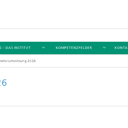
 - DAS INSTITUT
KOMPETENZFELDER
KONTA
ratoriumssitzung 2026
26
Unser Netzwerk
Forschungsthemen
ungsthemen