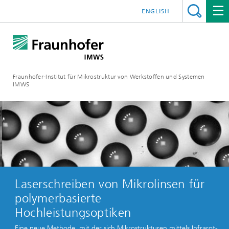
ENGLISH
Fraunhofer-Institut für Mikrostruktur von Werkstoffen und Systemen
IMWS
Laserschreiben von Mikrolinsen für
polymerbasierte
Hochleistungsoptiken
Eine neue Methode, mit der sich Mikrostrukturen mittels Infrarot-