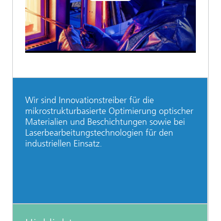
Video
Wir sind Innovationstreiber für die
mikrostrukturbasierte Optimierung optischer
Materialien und Beschichtungen sowie bei
Laserbearbeitungstechnologien für den
industriellen Einsatz.