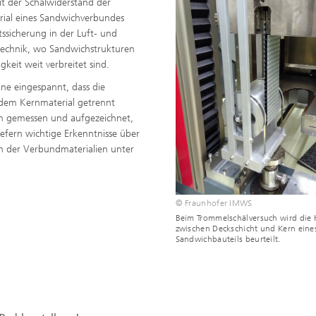
it der Schälwiderstand der
ial eines Sandwichverbundes
ätssicherung in der Luft- und
technik, wo Sandwichstrukturen
keit weit verbreitet sind.
ine eingespannt, dass die
 dem Kernmaterial getrennt
ch gemessen und aufgezeichnet,
efern wichtige Erkenntnisse über
en der Verbundmaterialien unter
© Fraunhofer IMWS
Beim Trommelschälversuch wird die
zwischen Deckschicht und Kern eine
Sandwichbauteils beurteilt.