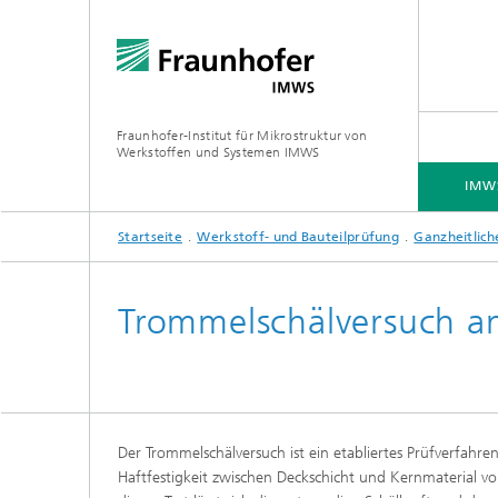
Fraunhofer-Institut für Mikrostruktur von
Werkstoffen und Systemen IMWS
IMWS
Startseite
Werkstoff- und Bauteilprüfung
Ganzheitlic
IMWS - DAS INSTITUT
KOMPETENZFELDER
KONTAKT
PRESSE
Trommelschälversuch a
Forschungsschwerpunkte
Der Trommelschälversuch ist ein etabliertes Prüfverfahre
Haftfestigkeit zwischen Deckschicht und Kernmaterial 
Forsch