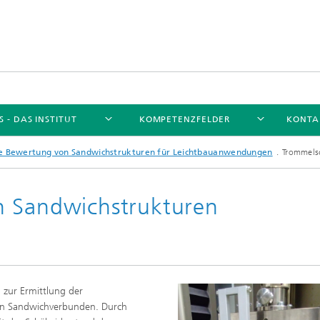
 - DAS INSTITUT
KOMPETENZFELDER
KONTA
he Bewertung von Sandwichstrukturen für Leichtbauanwendungen
Trommels
n Sandwichstrukturen
Unser Netzwerk
n zur Ermittlung der
Forschungsthemen
von Sandwichverbunden. Durch
ungsthemen