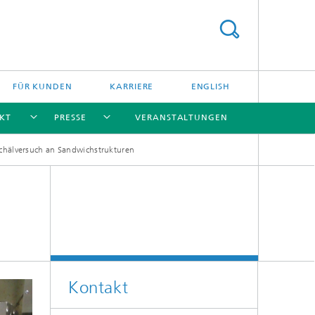
FÜR KUNDEN
KARRIERE
ENGLISH
KT
PRESSE
VERANSTALTUNGEN
chälversuch an Sandwichstrukturen
[X]
[X]
[X]
[X]
Leistungsangebote
Aktuelle Forschung
Kontakt