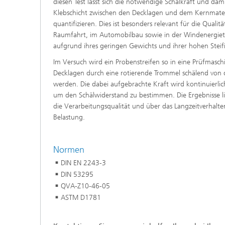
diesen Test lässt sich die notwendige Schälkraft und dam
Klebschicht zwischen den Decklagen und dem Kernmater
quantifizieren. Dies ist besonders relevant für die Qualit
Raumfahrt, im Automobilbau sowie in der Windenergie
aufgrund ihres geringen Gewichts und ihrer hohen Steifig
Im Versuch wird ein Probenstreifen so in eine Prüfmasch
Decklagen durch eine rotierende Trommel schälend von
werden. Die dabei aufgebrachte Kraft wird kontinuierli
um den Schälwiderstand zu bestimmen. Die Ergebnisse li
die Verarbeitungsqualität und über das Langzeitverhalt
Belastung.
Normen
DIN EN 2243-3
DIN 53295
QVA-Z10-46-05
ASTM D1781