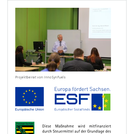
Projektbeirat von InnoSynFuels