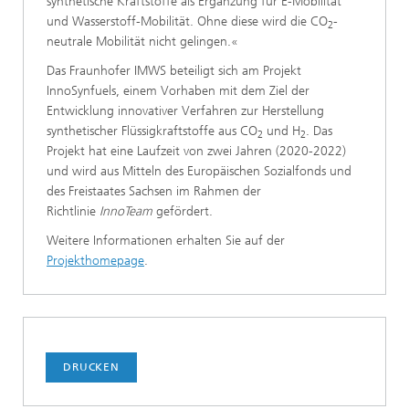
synthetische Kraftstoffe als Ergänzung für E-Mobilität
und Wasserstoff-Mobilität. Ohne diese wird die CO
-
2
neutrale Mobilität nicht gelingen.«
Das Fraunhofer IMWS beteiligt sich am Projekt
InnoSynfuels, einem Vorhaben mit dem Ziel der
Entwicklung innovativer Verfahren zur Herstellung
synthetischer Flüssigkraftstoffe aus CO
und H
. Das
2
2
Projekt hat eine Laufzeit von zwei Jahren (2020-2022)
und wird aus Mitteln des Europäischen Sozialfonds und
des Freistaates Sachsen im Rahmen der
Richtlinie
InnoTeam
gefördert.
Weitere Informationen erhalten Sie auf der
Projekthomepage
.
DRUCKEN